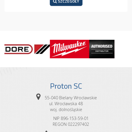
SZCZEGÓŁY
Proton SC
55-040 Bielany Wrocławskie
ul. Wrocławska 48
woj. dolnośląskie
NIP 896-153-59-01
REGON 022297402