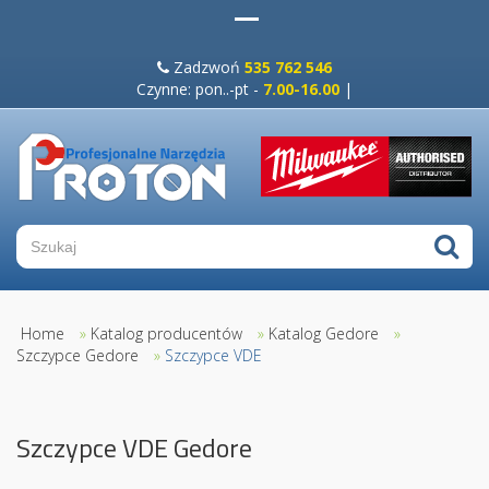
Zadzwoń
535 762 546
Czynne: pon..-pt -
7.00-16.00
|
Home
»
Katalog producentów
»
Katalog Gedore
»
Szczypce Gedore
»
Szczypce VDE
Szczypce VDE Gedore