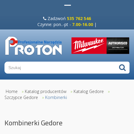
Zadzwoń
535 762 546
Czynne: pon..-pt -
7.00-16.00
|
Home
»
Katalog producentów
»
Katalog Gedore
»
Szczypce Gedore
»
Kombinerki
Kombinerki Gedore