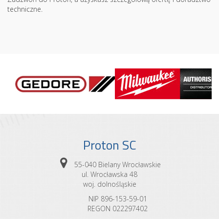
techniczne.
Proton SC
55-040 Bielany Wrocławskie
ul. Wrocławska 48
woj. dolnośląskie
NIP 896-153-59-01
REGON 022297402