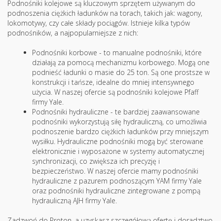
Podnośniki kolejowe są kluczowym sprzętem używanym do
podnoszenia ciężkich ładunków na torach, takich jak: wagony,
lokomotywy, czy całe składy pociągów. Istnieje kilka typów
podnośników, a najpopularniejsze z nich:
Podnośniki korbowe - to manualne podnośniki, które
działają za pomocą mechanizmu korbowego. Mogą one
podnieść ładunki o masie do 25 ton. Są one prostsze w
konstrukcji i tańsze, idealne do mniej intensywnego
użycia. W naszej ofercie są podnośniki kolejowe Pfaff
firmy Yale.
Podnośniki hydrauliczne - te bardziej zaawansowane
podnośniki wykorzystują siłę hydrauliczną, co umożliwia
podnoszenie bardzo ciężkich ładunków przy mniejszym
wysiłku. Hydrauliczne podnośniki mogą być sterowane
elektronicznie i wyposażone w systemy automatycznej
synchronizacji, co zwiększa ich precyzję i
bezpieczeństwo. W naszej ofercie mamy podnośniki
hydrauliczne z pazurem podnoszącym YAM firmy Yale
oraz podnośniki hydrauliczne zintegrowane z pompą
hydrauliczną AJH firmy Yale.
Zadzwoń do Proton, a uzyskasz szczegółową ofertę i doradztwo