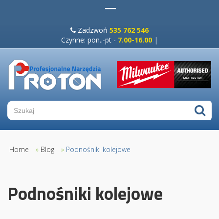
Zadzwoń
535 762 546
Czynne: pon..-pt -
7.00-16.00
|
Home
»
Blog
»
Podnośniki kolejowe
Podnośniki kolejowe