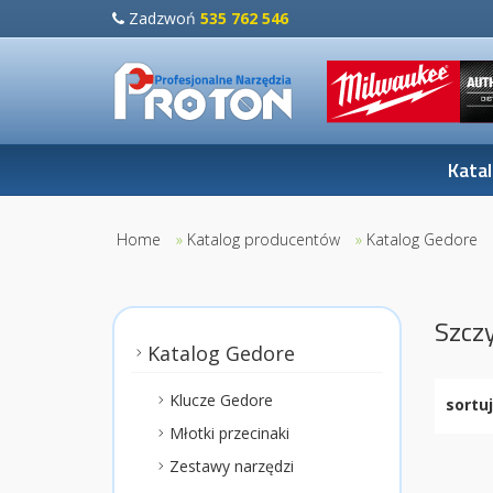
Zadzwoń
535 762 546
Kata
Home
»
Katalog producentów
»
Katalog Gedore
Szczy
Katalog Gedore
Klucze Gedore
sortuj
Młotki przecinaki
Zestawy narzędzi