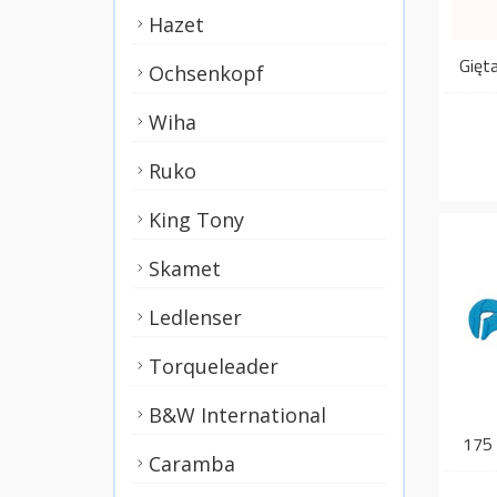
Hazet
Gięt
Ochsenkopf
Wiha
Ruko
King Tony
Skamet
Ledlenser
Torqueleader
B&W International
175 
Caramba