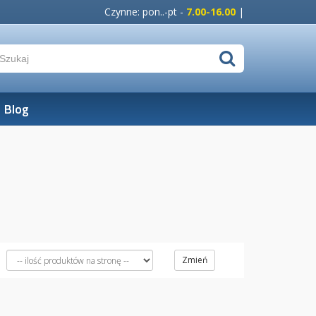
Czynne: pon..-pt -
7.00-16.00
|
Blog
Zmień