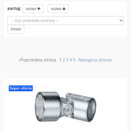
sortuj:
nazwa
nazwa
Zmień
«Poprzednia strona · 1
2
3
4
5
·
Następna strona»