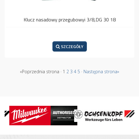
Klucz nasadowy przegubowyi 3/8,DG 30 18
SZCZEGÓŁY
«Poprzednia strona · 1
2
3
4
5
·
Następna strona»