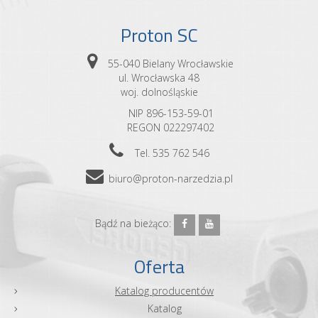
Proton SC
55-040 Bielany Wrocławskie
ul. Wrocławska 48
woj. dolnośląskie
NIP 896-153-59-01
REGON 022297402
Tel. 535 762 546
biuro@proton-narzedzia.pl
Bądź na bieżąco:
Oferta
Katalog producentów
Katalog