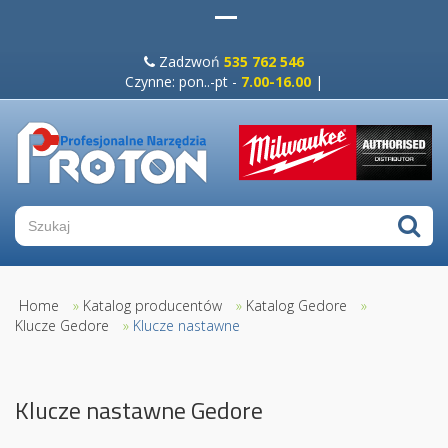
Zadzwoń
535 762 546
Czynne: pon..-pt -
7.00-16.00
|
Home
»
Katalog producentów
»
Katalog Gedore
»
Klucze Gedore
»
Klucze nastawne
Klucze nastawne Gedore