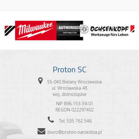
Proton SC
55-040 Bielany Wrocławskie
ul. Wrocławska 48
woj. dolnośląskie
NIP 896-153-59-01
REGON 022297402
Tel. 535 762 546
biuro@proton-narzedzia.pl