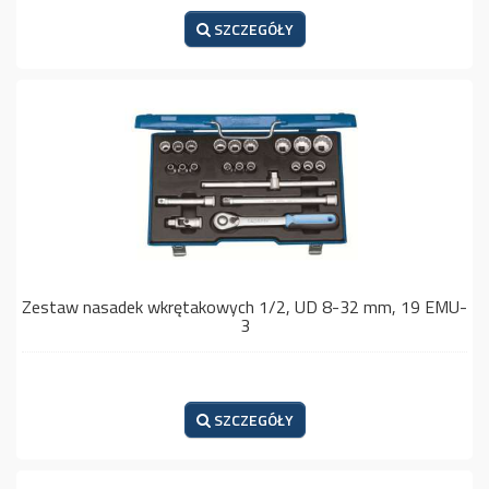
SZCZEGÓŁY
Zestaw nasadek wkrętakowych 1/2, UD 8-32 mm, 19 EMU-
3
SZCZEGÓŁY