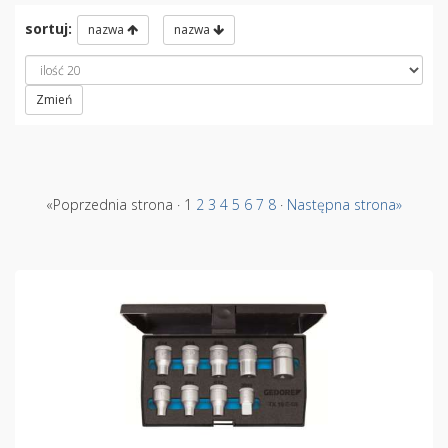
sortuj:
nazwa
nazwa
Zmień
«Poprzednia strona · 1
2
3
4
5
6
7
8
·
Następna strona»