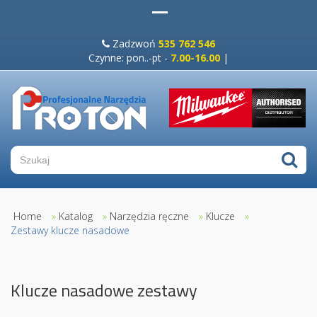
Zadzwoń
535 762 546
Czynne: pon..-pt -
7.00-16.00
|
Home
»
Katalog
»
Narzędzia ręczne
»
Klucze
»
Zestawy klucze nasadowe
Klucze nasadowe zestawy