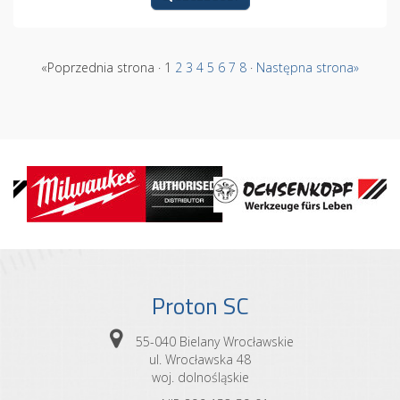
«Poprzednia strona · 1
2
3
4
5
6
7
8
·
Następna strona»
Proton SC
55-040 Bielany Wrocławskie
ul. Wrocławska 48
woj. dolnośląskie