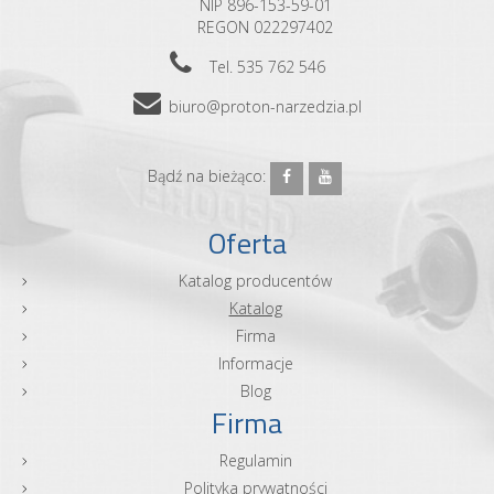
NIP 896-153-59-01
REGON 022297402
Tel. 535 762 546
biuro@proton-narzedzia.pl
Bądź na bieżąco:
Oferta
Katalog producentów
Katalog
Firma
Informacje
Blog
Firma
Regulamin
Polityka prywatności