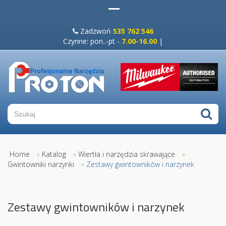
Zadzwoń
535 762 546
Czynne: pon..-pt -
7.00-16.00
|
Home
»
Katalog
»
Wiertła i narzędzia skrawające
»
Gwintowniki narzynki
»
Zestawy gwintowników i narzynek
Zestawy gwintowników i narzynek