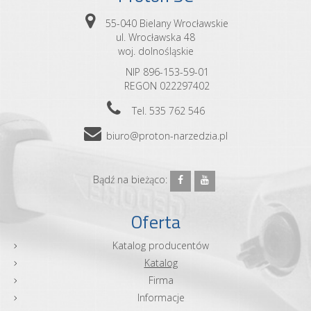
55-040 Bielany Wrocławskie
ul. Wrocławska 48
woj. dolnośląskie
NIP 896-153-59-01
REGON 022297402
Tel. 535 762 546
biuro@proton-narzedzia.pl
Bądź na bieżąco:
Oferta
Katalog producentów
Katalog
Firma
Informacje