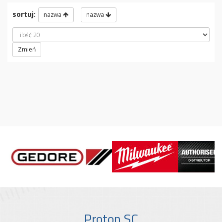
sortuj:
nazwa
nazwa
Zmień
Proton SC