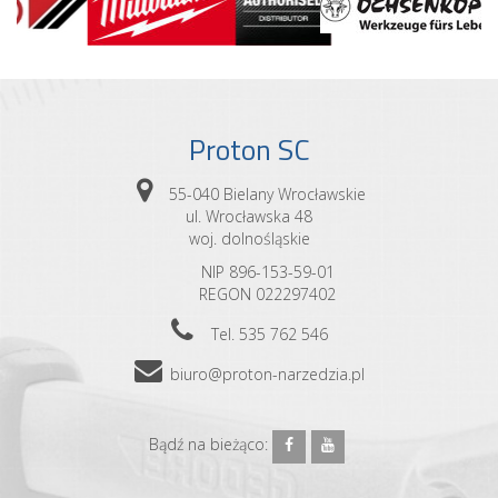
Proton SC
55-040 Bielany Wrocławskie
ul. Wrocławska 48
woj. dolnośląskie
NIP 896-153-59-01
REGON 022297402
Tel. 535 762 546
biuro@proton-narzedzia.pl
Bądź na bieżąco: