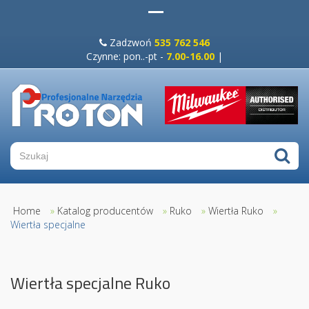
Zadzwoń
535 762 546
Czynne: pon..-pt -
7.00-16.00
|
Home
»
Katalog producentów
»
Ruko
»
Wiertła Ruko
»
Wiertła specjalne
Wiertła specjalne Ruko