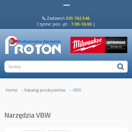
Zadzwoń
535 762 546
Czynne: pon..-pt -
7.00-16.00
|
Home
»
Katalog producentów
»
VBW
Narzędzia VBW