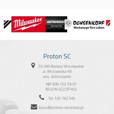
Proton SC
55-040 Bielany Wrocławskie
ul. Wrocławska 48
woj. dolnośląskie
NIP 896-153-59-01
REGON 022297402
Tel. 535 762 546
biuro@proton-narzedzia.pl