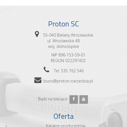
Proton SC
55-040 Bielany Wrocławskie
ul. Wrocławska 48
woj. dolnośląskie
NIP 896-153-59-01
REGON 022297402
Tel. 535 762 546
biuro@proton-narzedzia.pl
Bądź na bieżąco:
Oferta
Katalog producentów