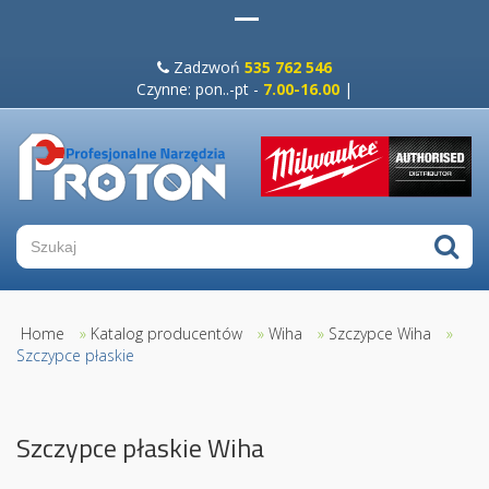
Zadzwoń
535 762 546
Czynne: pon..-pt -
7.00-16.00
|
Home
»
Katalog producentów
»
Wiha
»
Szczypce Wiha
»
Szczypce płaskie
Szczypce płaskie Wiha