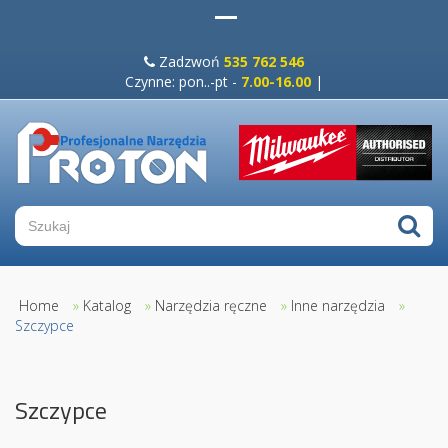
Zadzwoń
535 762 546
Czynne: pon..-pt -
7.00-16.00
|
Home
»
Katalog
»
Narzędzia ręczne
»
Inne narzędzia
»
Szczypce
Szczypce