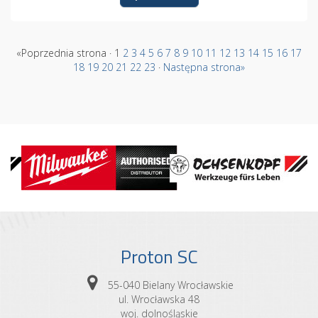
«Poprzednia strona · 1
2
3
4
5
6
7
8
9
10
11
12
13
14
15
16
17
18
19
20
21
22
23
·
Następna strona»
Proton SC
55-040 Bielany Wrocławskie
ul. Wrocławska 48
woj. dolnośląskie