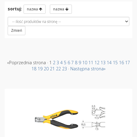
sortuj:
nazwa
nazwa
Zmień
«Poprzednia strona · 1
2
3
4
5
6
7
8
9
10
11
12
13
14
15
16
17
18
19
20
21
22
23
·
Następna strona»