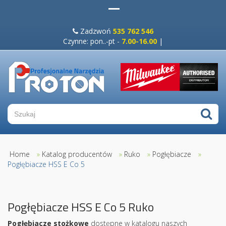
Zadzwoń
535 762 546
Czynne: pon..-pt -
7.00-16.00
|
Home
»
Katalog producentów
»
Ruko
»
Pogłębiacze
»
Pogłębiacze HSS E Co 5
Pogłębiacze HSS E Co 5 Ruko
Pogłębiacze stożkowe
dostępne w katalogu naszych