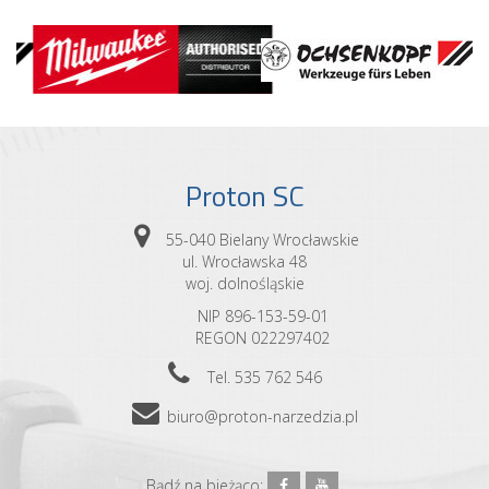
Proton SC
55-040 Bielany Wrocławskie
ul. Wrocławska 48
woj. dolnośląskie
NIP 896-153-59-01
REGON 022297402
Tel. 535 762 546
biuro@proton-narzedzia.pl
Bądź na bieżąco: