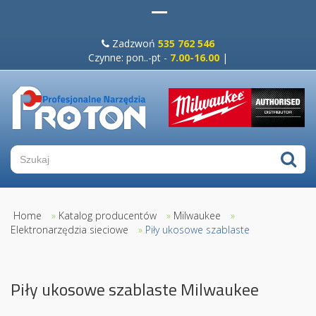
Zadzwoń
535 762 546
Czynne: pon..-pt -
7.00-16.00
|
Home
»
Katalog producentów
»
Milwaukee
»
Elektronarzędzia sieciowe
»
Piły ukosowe szablaste
Piły ukosowe szablaste Milwaukee