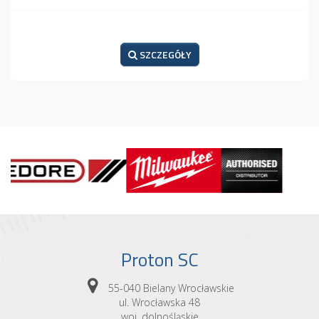
SZCZEGÓŁY
Proton SC
55-040 Bielany Wrocławskie
ul. Wrocławska 48
woj. dolnośląskie