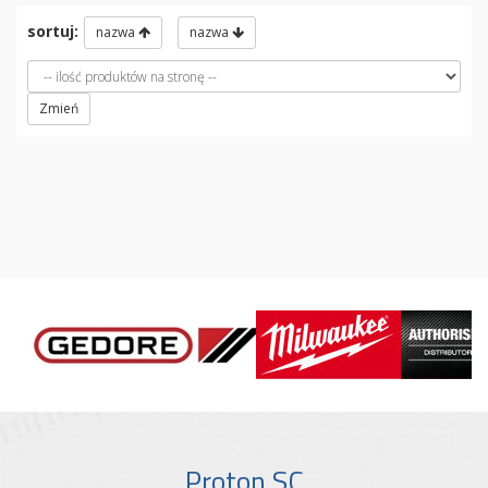
sortuj:
nazwa
nazwa
Zmień
Proton SC