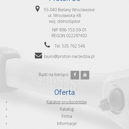
55-040 Bielany Wrocławskie
ul. Wrocławska 48
woj. dolnośląskie
NIP 896-153-59-01
REGON 022297402
Tel. 535 762 546
biuro@proton-narzedzia.pl
Bądź na bieżąco:
Oferta
Katalog producentów
Katalog
Firma
Informacje