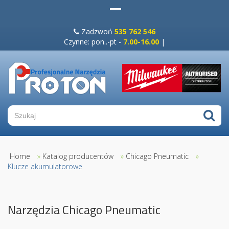
Zadzwoń
535 762 546
Czynne: pon..-pt -
7.00-16.00
|
Home
»
Katalog producentów
»
Chicago Pneumatic
»
Klucze akumulatorowe
Narzędzia Chicago Pneumatic