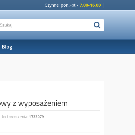
Czynne: pon..-pt -
7.00-16.00
|
Blog
iowy z wyposażeniem
kod producenta:
1733079