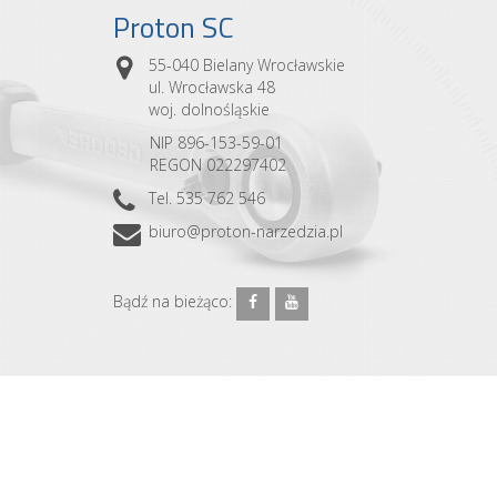
Proton SC
55-040 Bielany Wrocławskie
ul. Wrocławska 48
woj. dolnośląskie
NIP 896-153-59-01
REGON 022297402
Tel. 535 762 546
biuro@proton-narzedzia.pl
Bądź na bieżąco: