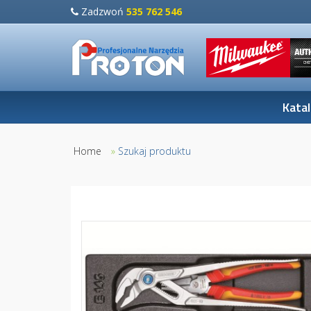
Zadzwoń
535 762 546
Kata
Home
»
Szukaj produktu