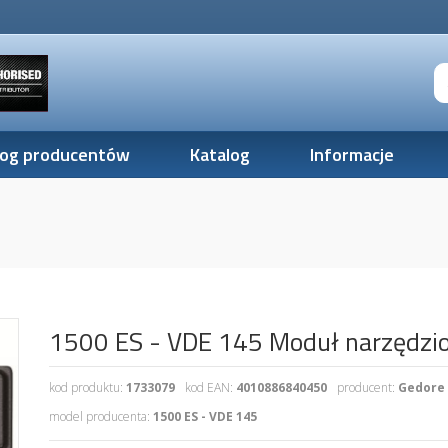
log producentów
Katalog
Informacje
1500 ES - VDE 145 Moduł narzędz
kod produktu:
1733079
kod EAN:
4010886840450
producent:
Gedore
model producenta:
1500 ES - VDE 145