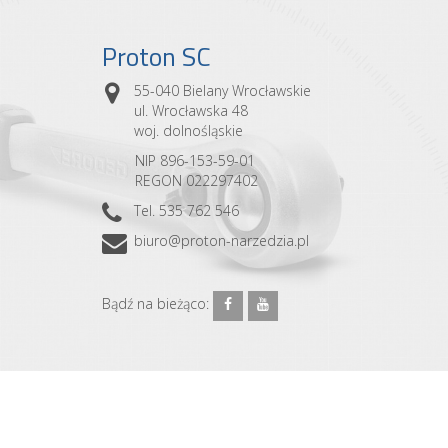
Proton SC
55-040 Bielany Wrocławskie
ul. Wrocławska 48
woj. dolnośląskie
NIP 896-153-59-01
REGON 022297402
Tel. 535 762 546
biuro@proton-narzedzia.pl
Bądź na bieżąco: