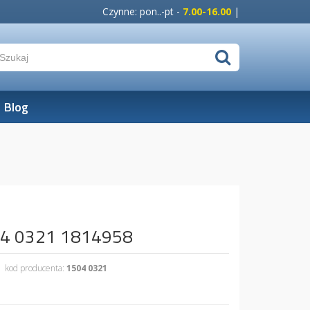
Czynne: pon..-pt -
7.00-16.00
|
Blog
504 0321 1814958
kod producenta:
1504 0321