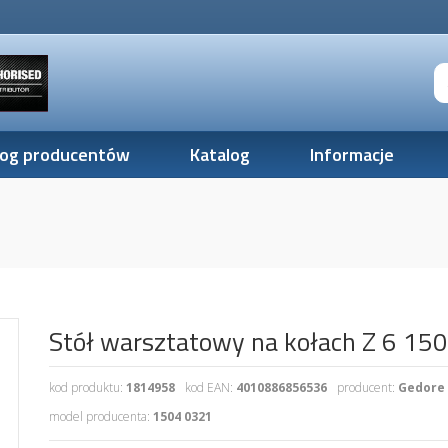
log producentów
Katalog
Informacje
Stół warsztatowy na kołach Z 6 1
kod produktu:
1814958
kod EAN:
4010886856536
producent:
Gedore
model producenta:
1504 0321