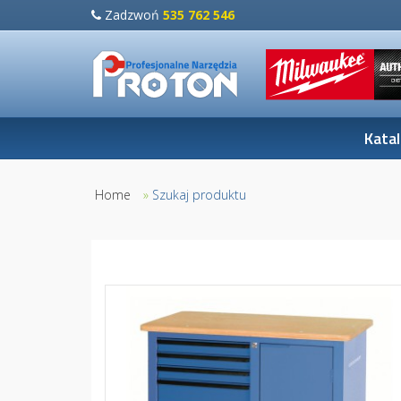
Zadzwoń
535 762 546
Kata
Home
»
Szukaj produktu