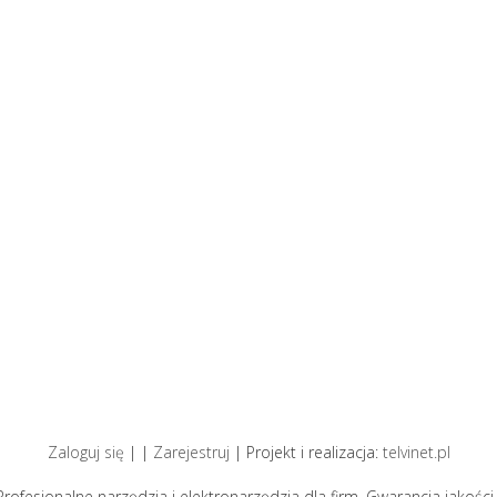
Zaloguj się
| |
Zarejestruj
| Projekt i realizacja:
telvinet.pl
Profesjonalne narzędzia i elektronarzędzia dla firm. Gwarancja jakości 