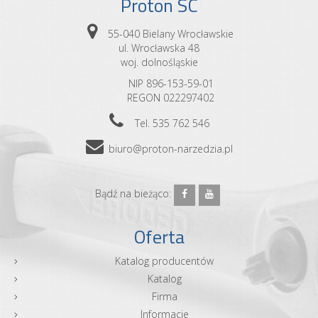
Proton SC
55-040 Bielany Wrocławskie
ul. Wrocławska 48
woj. dolnośląskie
NIP 896-153-59-01
REGON 022297402
Tel. 535 762 546
biuro@proton-narzedzia.pl
Bądź na bieżąco:
Oferta
Katalog producentów
Katalog
Firma
Informacje