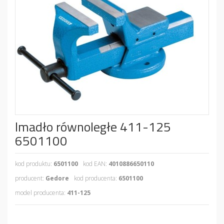
Imadło równoległe 411-125
6501100
kod produktu:
6501100
kod EAN:
4010886650110
producent:
Gedore
kod producenta:
6501100
model producenta:
411-125