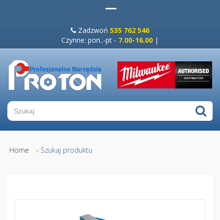
Zadzwoń
535 762 546
Czynne: pon..-pt -
7.00-16.00
|
Home
»
Szukaj produktu