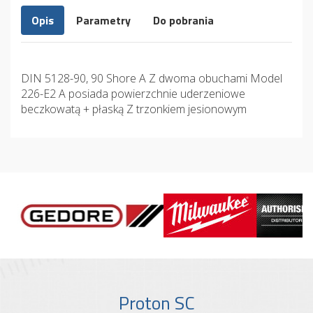
Opis
Parametry
Do pobrania
DIN 5128-90, 90 Shore A Z dwoma obuchami Model
226-E2 A posiada powierzchnie uderzeniowe
beczkowatą + płaską Z trzonkiem jesionowym
Proton SC