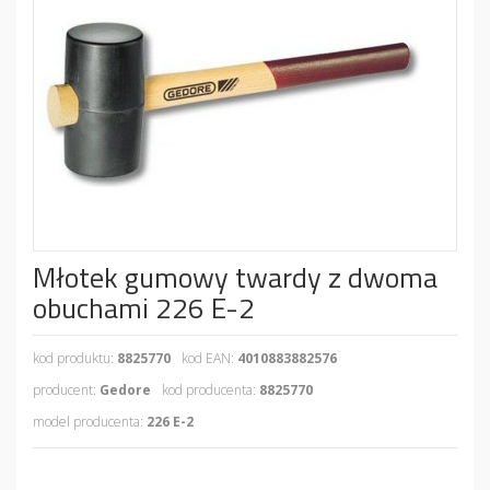
Młotek gumowy twardy z dwoma
obuchami 226 E-2
kod produktu:
8825770
kod EAN:
4010883882576
producent:
Gedore
kod producenta:
8825770
model producenta:
226 E-2