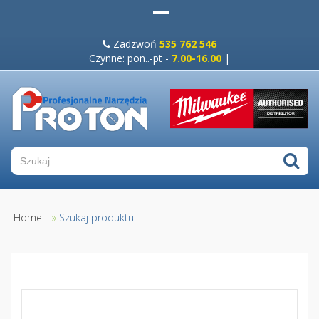
Zadzwoń
535 762 546
Czynne: pon..-pt -
7.00-16.00
|
Home
»
Szukaj produktu