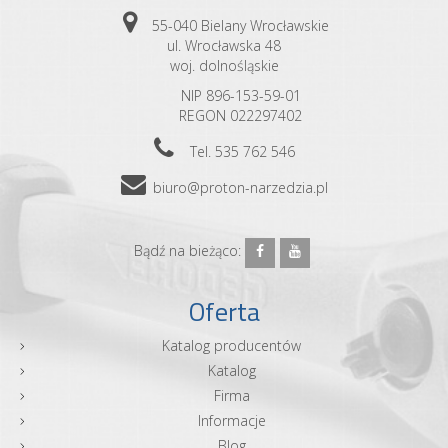
55-040 Bielany Wrocławskie
ul. Wrocławska 48
woj. dolnośląskie
NIP 896-153-59-01
REGON 022297402
Tel. 535 762 546
biuro@proton-narzedzia.pl
Bądź na bieżąco:
Oferta
Katalog producentów
Katalog
Firma
Informacje
Blog