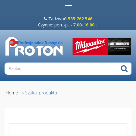
Zadzwoń
535 762 546
Czynne: pon..-pt -
7.00-16.00
|
Home
»
Szukaj produktu