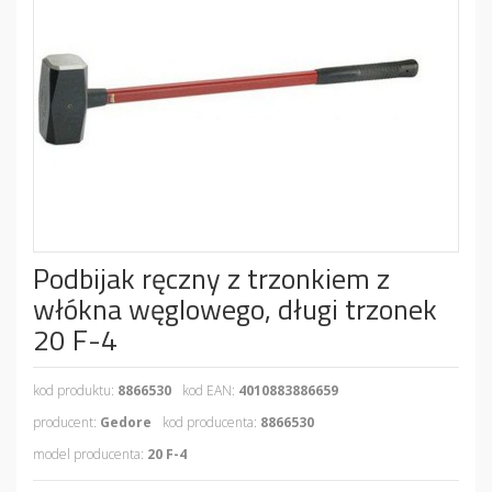
Podbijak ręczny z trzonkiem z
włókna węglowego, długi trzonek
20 F-4
kod produktu:
8866530
kod EAN:
4010883886659
producent:
Gedore
kod producenta:
8866530
model producenta:
20 F-4