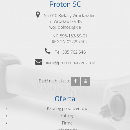
Proton SC
55-040 Bielany Wrocławskie
ul. Wrocławska 48
woj. dolnośląskie
NIP 896-153-59-01
REGON 022297402
Tel. 535 762 546
biuro@proton-narzedzia.pl
Bądź na bieżąco:
Oferta
Katalog producentów
Katalog
Firma