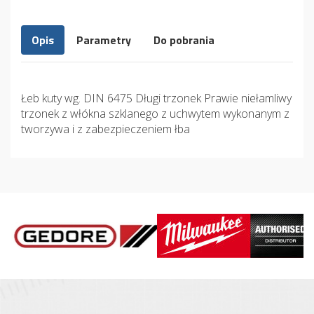
Opis
Parametry
Do pobrania
Łeb kuty wg. DIN 6475 Długi trzonek Prawie niełamliwy
trzonek z włókna szklanego z uchwytem wykonanym z
tworzywa i z zabezpieczeniem łba