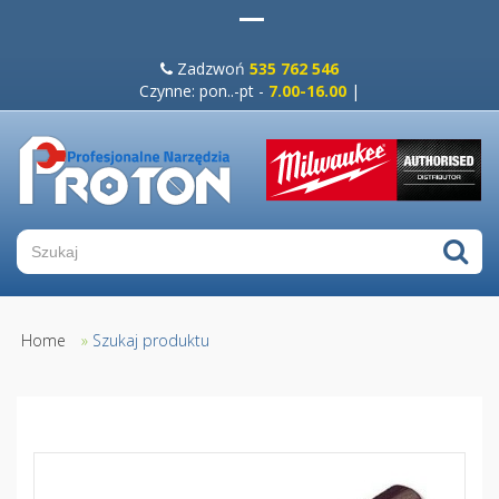
Zadzwoń
535 762 546
Czynne: pon..-pt -
7.00-16.00
|
Home
»
Szukaj produktu