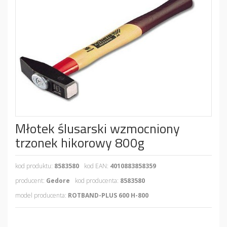
Młotek ślusarski wzmocniony
trzonek hikorowy 800g
kod produktu:
8583580
kod EAN:
4010883858359
producent:
Gedore
kod producenta:
8583580
model producenta:
ROTBAND-PLUS 600 H-800