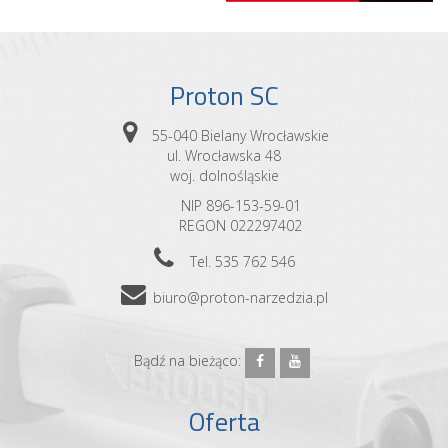
Proton SC
55-040 Bielany Wrocławskie
ul. Wrocławska 48
woj. dolnośląskie
NIP 896-153-59-01
REGON 022297402
Tel. 535 762 546
biuro@proton-narzedzia.pl
Bądź na bieżąco:
Oferta