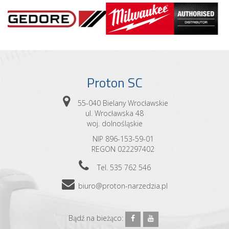
Proton SC
55-040 Bielany Wrocławskie
ul. Wrocławska 48
woj. dolnośląskie
NIP 896-153-59-01
REGON 022297402
Tel. 535 762 546
biuro@proton-narzedzia.pl
Bądź na bieżąco: