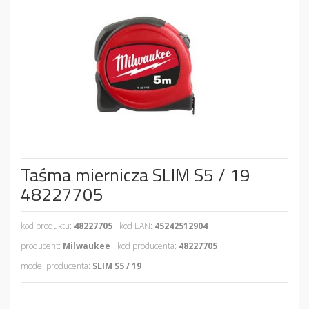
Taśma miernicza SLIM S5 / 19
48227705
kod produktu:
48227705
kod EAN:
45242512904
producent:
Milwaukee
kod producenta:
48227705
model producenta:
SLIM S5 / 19