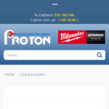
Zadzwoń
535 762 546
Czynne: pon..-pt -
7.00-16.00
|
Home
»
Szukaj produktu