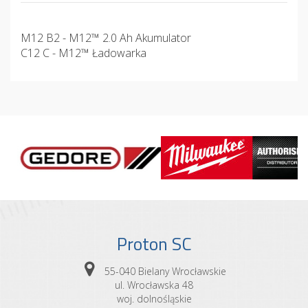
M12 B2 - M12™ 2.0 Ah Akumulator
C12 C - M12™ Ładowarka
Proton SC
55-040 Bielany Wrocławskie
ul. Wrocławska 48
woj. dolnośląskie