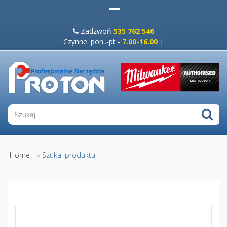
Zadzwoń
535 762 546
Czynne: pon..-pt -
7.00-16.00
|
Home
»
Szukaj produktu