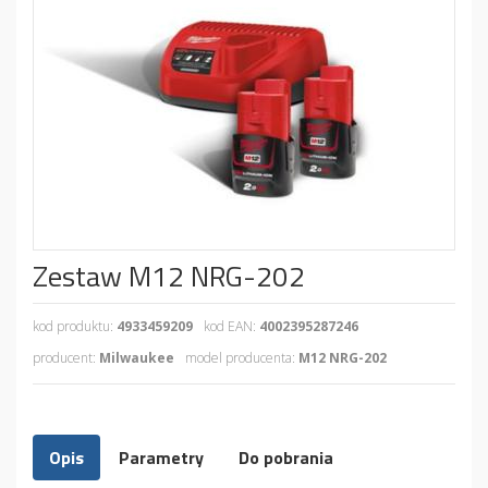
Zestaw M12 NRG-202
kod produktu:
4933459209
kod EAN:
4002395287246
producent:
Milwaukee
model producenta:
M12 NRG-202
Opis
Parametry
Do pobrania