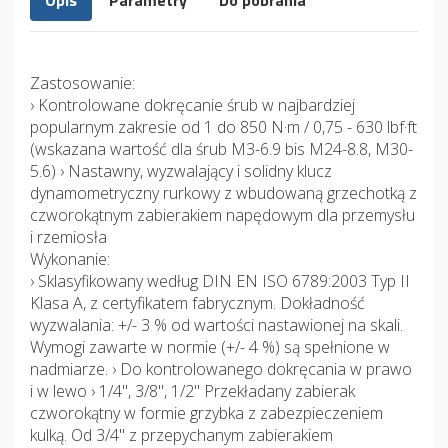
Opis
Parametry
Do pobrania
Zastosowanie:
› Kontrolowane dokręcanie śrub w najbardziej
popularnym zakresie od 1 do 850 N·m / 0,75 - 630 lbf·ft
(wskazana wartość dla śrub M3-6.9 bis M24-8.8, M30-
5.6) › Nastawny, wyzwalający i solidny klucz
dynamometryczny rurkowy z wbudowaną grzechotką z
czworokątnym zabierakiem napędowym dla przemysłu
i rzemiosła
Wykonanie:
› Sklasyfikowany według DIN EN ISO 6789:2003 Typ II
Klasa A, z certyfikatem fabrycznym. Dokładność
wyzwalania: +/- 3 % od wartości nastawionej na skali.
Wymogi zawarte w normie (+/- 4 %) są spełnione w
nadmiarze. › Do kontrolowanego dokręcania w prawo
i w lewo › 1/4", 3/8", 1/2" Przekładany zabierak
czworokątny w formie grzybka z zabezpieczeniem
kulką. Od 3/4" z przepychanym zabierakiem