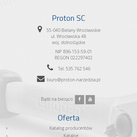
Proton SC
55-040 Bielany Wrocławskie
ul. Wrocławska 48
woj. dolnośląskie
NIP 896-153-59-01
REGON 022297402
Tel. 535 762 546
biuro@proton-narzedzia.pl
Bądź na bieżąco:
Oferta
Katalog producentów
Katalog