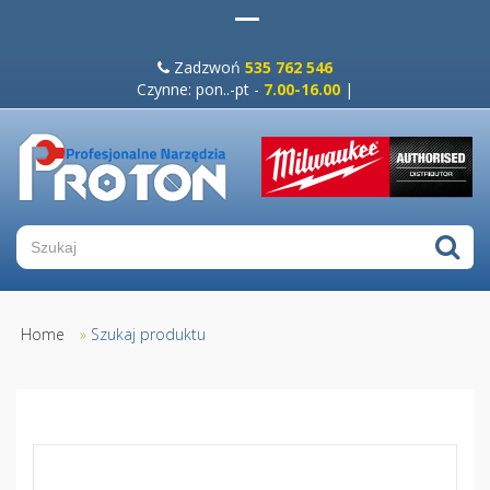
Zadzwoń
535 762 546
Czynne: pon..-pt -
7.00-16.00
|
Home
»
Szukaj produktu