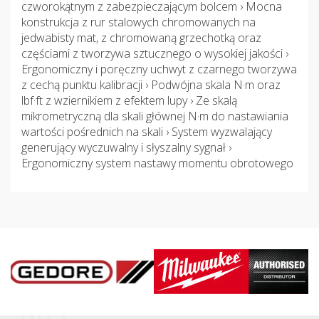
czworokątnym z zabezpieczającym bolcem › Mocna
konstrukcja z rur stalowych chromowanych na
jedwabisty mat, z chromowaną grzechotką oraz
częściami z tworzywa sztucznego o wysokiej jakości ›
Ergonomiczny i poręczny uchwyt z czarnego tworzywa
z cechą punktu kalibracji › Podwójna skala N·m oraz
lbf·ft z wziernikiem z efektem lupy › Ze skalą
mikrometryczną dla skali głównej N·m do nastawiania
wartości pośrednich na skali › System wyzwalający
generujący wyczuwalny i słyszalny sygnał ›
Ergonomiczny system nastawy momentu obrotowego