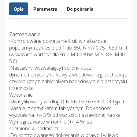
Opis
Parametry
Do pobrania
Zastosowanie:
›Kontrolowane dokręcanie śrub w najbardziej
popularnym zakresie od 1 do 850 N·m / 0,75 - 630 lbf·ft
(wskazana wartość dla śrub M3-6.9 bis M24-8.8, M30-
5.6)
›Nastawny, wyzwalający i solidny klucz
dynamometryczny rurkowy z wbudowaną grzechotką z
czworokątnym zabierakiem napędowym dla przemysłu
i rzemiosła
Wykonanie:
›Sklasyfikowany według DIN EN ISO 6789:2003 Typ II
Klasa A, z certyfikatem fabrycznym. Dokładność
wyzwalania: +/- 3 % od wartości nastawionej na skali.
Wymogi zawarte w normie (+/- 4 %) są
spełnione w nadmiarze.
›Do kontrolowanego dokręcania w prawo i w lewo