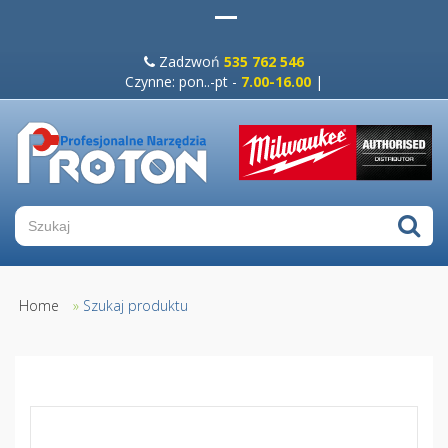
Zadzwoń
535 762 546
Czynne: pon..-pt -
7.00-16.00
|
Home
»
Szukaj produktu