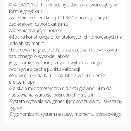
›1/4", 3/8", 1/2" Przekładany zabierak czworokątny w
formie grzybka z
zabezpieczeniem kulką. Od 3/4" z przepychanym
zabierakiem czworokątnym z
zabezpieczającym bolcem
›Mocna konstrukcja z rur stalowych chromowanych na
jedwabisty mat, z
chromowaną grzechotką oraz częściami z tworzywa
sztucznego o wysokiej jakości
›Ergonomiczny i poręczny uchwyt z czarnego
tworzywa z cechą punktu kalibracji
›Podwójna skala N·m oraz lbf·ft z wziernikiem z
efektem lupy
›Ze skalą mikrometryczną dla skali głównej N·m do
nastawiania wartości pośrednich na skali
›System wyzwalający generujący wyczuwalny i słyszalny
sygnał
›Ergonomiczny system nastawy momentu obrotowego