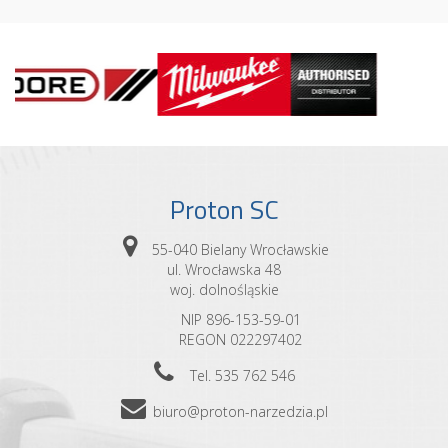
Proton SC
55-040 Bielany Wrocławskie
ul. Wrocławska 48
woj. dolnośląskie
NIP 896-153-59-01
REGON 022297402
Tel. 535 762 546
biuro@proton-narzedzia.pl