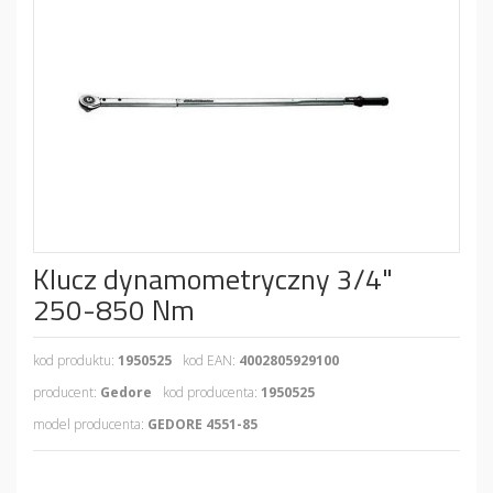
Klucz dynamometryczny 3/4"
250-850 Nm
kod produktu:
1950525
kod EAN:
4002805929100
producent:
Gedore
kod producenta:
1950525
model producenta:
GEDORE 4551-85