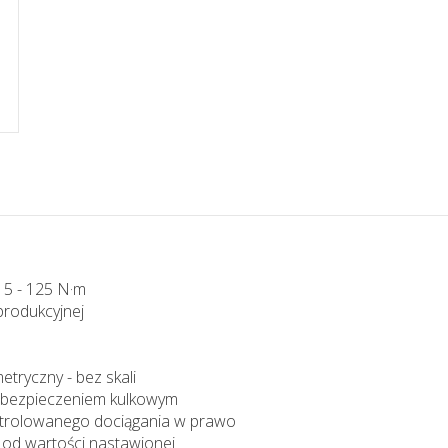
 5 - 125 N·m
produkcyjnej
tryczny - bez skali
zabezpieczeniem kulkowym
ontrolowanego dociągania w prawo
 od wartości nastawionej