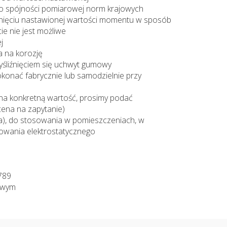
o spójności pomiarowej norm krajowych
ągnięciu nastawionej wartości momentu w sposób
cie nie jest możliwe
j
a na korozję
yśliźnięciem się uchwyt gumowy
konać fabrycznie lub samodzielnie przy
 na konkretną wartość, prosimy podać
ena na zapytanie)
ea), do stosowania w pomieszczeniach, w
owania elektrostatycznego
6789
owym