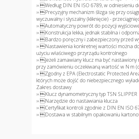
›› Według DIN EN ISO 6789, w odniesieniu d
›› Precyzyjny mechanizm ślizga się przy osi
wyczuwalny i słyszalny (kliknięcie) - przeciągnię
›› Automatyczny powrót do pozycji wyjściowe
›› Konstrukcja lekka, jednak stabilna i odporn
›› Bardzo poręczny i zabezpieczony przed w
›› Nastawienia konkretnej wartości można do
użyciu właściwego przyrządu kontrolnego
›› Jeżeli zamawiany klucz ma być nastawiony
przy zamówieniu oczekiwaną wartość w N·m (c
›› Zgodny z EPA (Electrostatic Protected Ar
których może dojść do niebezpiecznego wyład
Zakres dostawy:
›› Klucz dynamometryczny typ TSN SLIPPER
›› Narzędzie do nastawiania klucza
›› Certyfikat kontroli zgodnie z DIN EN ISO 
›› Dostawa w stabilnym opakowaniu karton