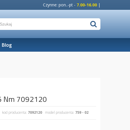
Czynne: pon..-pt -
7.00-16.00
|
Blog
55 Nm 7092120
kod producenta:
7092120
model producenta:
759 - 02