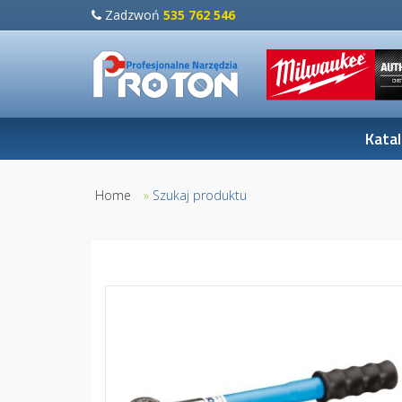
Zadzwoń
535 762 546
Kata
Home
»
Szukaj produktu