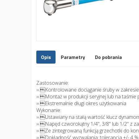
Opis
Parametry
Do pobrania
Zastosowanie:
›› Kontrolowane dociąganie śruby w zakresie
›› Montaż w produkcji seryjnej lub na taśmie 
›› Ekstremalnie długi okres użytkowania
Wykonanie:
›› Ustawiany na stałą wartość klucz dynamome
›› Napęd czworokątny 1/4", 3/8" lub 1/2" z 
›› Ze zintegrowaną funkcją grzechotki do k
›› Dokładność wyzwalania: tolerancja +/- 4 %