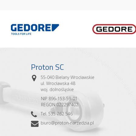
Proton SC
55-040 Bielany Wrocławskie
ul. Wrocławska 48
woj. dolnośląskie
NIP 896-153-59-01
REGON 022297402
Tel. 535 762 546
biuro@proton-narzedzia.pl