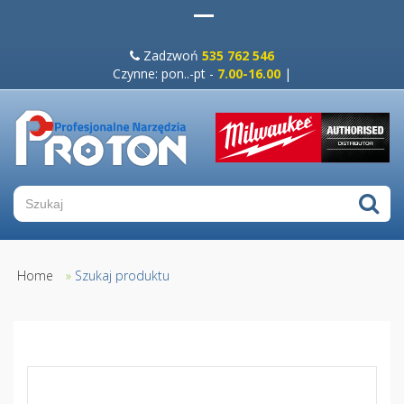
Zadzwoń
535 762 546
Czynne: pon..-pt -
7.00-16.00
|
Home
»
Szukaj produktu