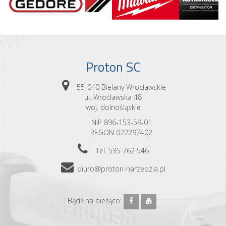
Proton SC
55-040 Bielany Wrocławskie
ul. Wrocławska 48
woj. dolnośląskie
NIP 896-153-59-01
REGON 022297402
Tel. 535 762 546
biuro@proton-narzedzia.pl
Bądź na bieżąco: