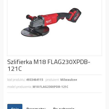
Szlifierka M18 FLAG230XPDB-
121C
kod produktu:
4933464115
producent:
Milwaukee
model producenta:
M18 FLAG230XPDB-121C