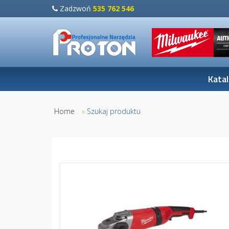
Zadzwoń
535 762 546
Kata
Home
»
Szukaj produktu