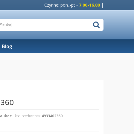
Czynne: pon..-pt -
7.00-16.00
|
Blog
2360
waukee
kod producenta:
4933402360