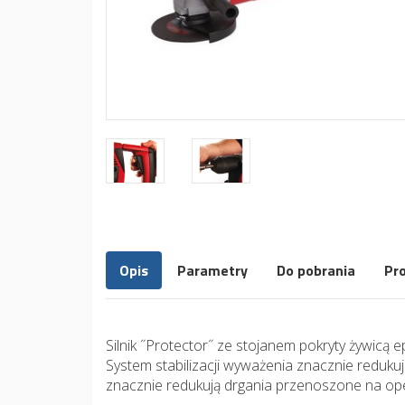
Opis
Parametry
Do pobrania
Pr
Silnik ˝Protector˝ ze stojanem pokryty żywi
System stabilizacji wyważenia znacznie redu
znacznie redukują drgania przenoszone na oper