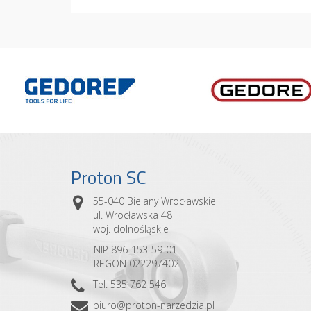
Proton SC
55-040 Bielany Wrocławskie
ul. Wrocławska 48
woj. dolnośląskie
NIP 896-153-59-01
REGON 022297402
Tel. 535 762 546
biuro@proton-narzedzia.pl