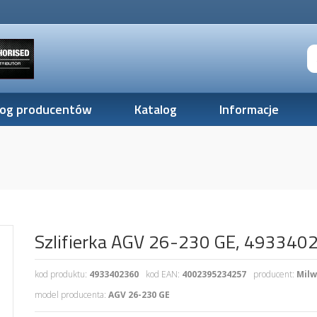
log producentów
Katalog
Informacje
Szlifierka AGV 26-230 GE, 493340
kod produktu:
4933402360
kod EAN:
4002395234257
producent:
Mil
model producenta:
AGV 26-230 GE