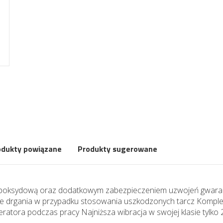
odukty powiązane
Produkty sugerowane
cą epoksydową oraz dodatkowym zabezpieczeniem uzwojeń gwaran
kuje drgania w przypadku stosowania uszkodzonych tarcz Kompl
atora podczas pracy Najniższa wibracja w swojej klasie tylko 