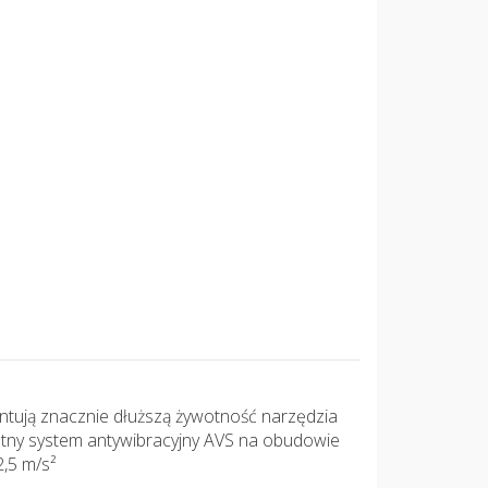
tują znacznie dłuższą żywotność narzędzia
etny system antywibracyjny AVS na obudowie
2,5 m/s²