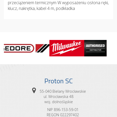
przeciążeniem termicznym W wyposażeniu osłona ręki,
klucz, nakrętka, kabel 4 m, podkładka
Proton SC
55-040 Bielany Wrocławskie
ul. Wrocławska 48
woj. dolnośląskie
NIP 896-153-59-01
REGON 022297402