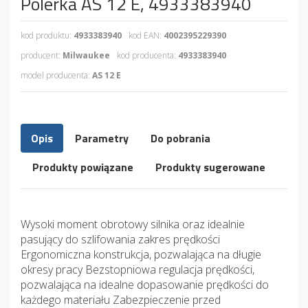
Polerka AS 12 E, 4933383940
kod produktu:
4933383940
kod EAN:
4002395229390
producent:
Milwaukee
kod producenta:
4933383940
model producenta:
AS 12 E
Opis
Parametry
Do pobrania
Produkty powiązane
Produkty sugerowane
Wysoki moment obrotowy silnika oraz idealnie
pasujący do szlifowania zakres prędkości
Ergonomiczna konstrukcja, pozwalająca na długie
okresy pracy Bezstopniowa regulacja prędkości,
pozwalająca na idealne dopasowanie prędkości do
każdego materiału Zabezpieczenie przed