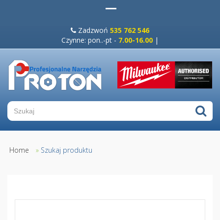
Zadzwoń
535 762 546
Czynne: pon..-pt -
7.00-16.00
|
Home
»
Szukaj produktu