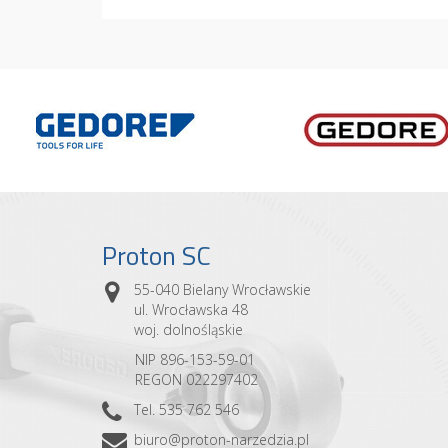
Proton SC
55-040 Bielany Wrocławskie
ul. Wrocławska 48
woj. dolnośląskie
NIP 896-153-59-01
REGON 022297402
Tel. 535 762 546
biuro@proton-narzedzia.pl