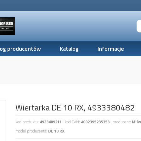
log producentów
Katalog
Informacje
Wiertarka DE 10 RX, 4933380482
kod produktu:
4933409211
kod EAN:
4002395235353
producent:
Mil
model producenta:
DE 10 RX