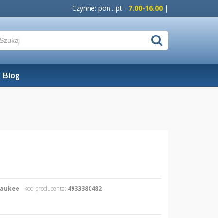
Czynne: pon..-pt -
7.00-16.00
|
Blog
waukee
kod producenta:
4933380482