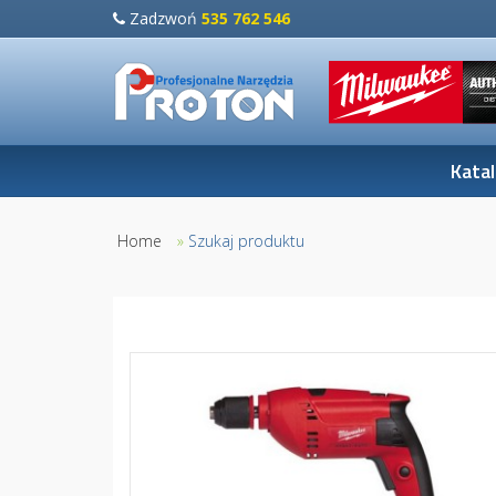
Zadzwoń
535 762 546
Kata
Home
»
Szukaj produktu