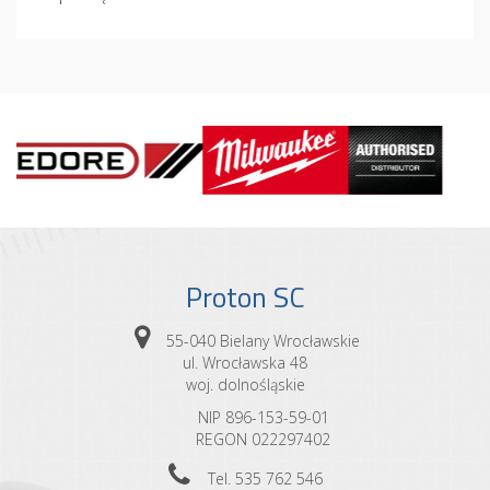
Proton SC
55-040 Bielany Wrocławskie
ul. Wrocławska 48
woj. dolnośląskie
NIP 896-153-59-01
REGON 022297402
Tel. 535 762 546