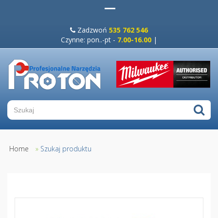
Zadzwoń
535 762 546
Czynne: pon..-pt -
7.00-16.00
|
Home
»
Szukaj produktu