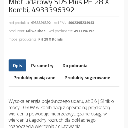
Młot udarowy SDS Plus PH 28 X
Kombi, 4933396392
kod produktu:
4933396392
kod EAN:
4002395234943
producent:
Milwaukee
kod producenta:
4933396392
model producenta:
PH 28 X Kombi
Opis
Parametry
Do pobrania
Produkty powiązane
Produkty sugerowane
Wysoka energia pojedynczego udaru, aż 3,6 J Silnik o
mocy 1030W w kombinacji z optymalną prędkością
wiercenia powoduje nieprzezwyciężalne osiągi w
wierceniu Łagodny rozruch dla dokładnego
rozpoczęcia wiercenia / dłutowania