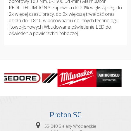
obrotowy 160 Nm, 0-3500 ud./min) Akumulator
REDLITHIUM-ION™ zapewnia do 20% większą siłę, do
2x więcej czasu pracy, do 2x większą trwałość oraz
działa do -18° C w porównaniu do innych technologii
litowo-jonowych Wbudowane oświetlenie LED do
oświetlenia powierzchni roboczej
Proton SC
55-040 Bielany Wrocławskie