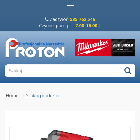
Zadzwoń
535 762 546
Czynne: pon..-pt -
7.00-16.00
|
Home
»
Szukaj produktu