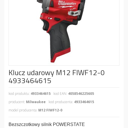
Klucz udarowy M12 FIWF12-0
4933464615
kod produktu:
4933464615
kod EAN:
4058546225605
producent:
Milwaukee
kod producenta:
4933464615
model producenta:
M12 FIWF12-0
Bezszczotkowy silnik POWERSTATE