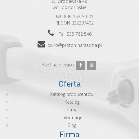
ul. Wrocławska 48
woj. dolnośląskie
NIP 896-153-59-01
REGON 022297402
Tel. 535 762 546
biuro@proton-narzedzia.pl
Bądź na bieżąco:
Oferta
Katalog producentów
Katalog
Firma
Informacje
Blog
Firma