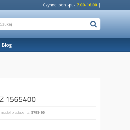
Czynne: pon..-pt -
7.00-16.00
|
Blog
8Z 1565400
model producenta:
8798-65