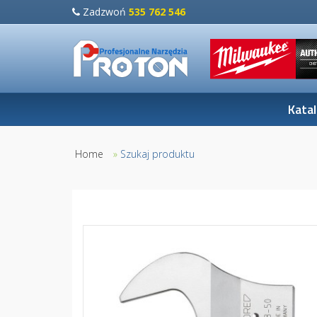
Zadzwoń
535 762 546
Kata
Home
»
Szukaj produktu