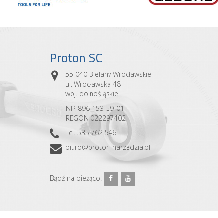
Proton SC
55-040 Bielany Wrocławskie
ul. Wrocławska 48
woj. dolnośląskie
NIP 896-153-59-01
REGON 022297402
Tel. 535 762 546
biuro@proton-narzedzia.pl
Bądź na bieżąco: