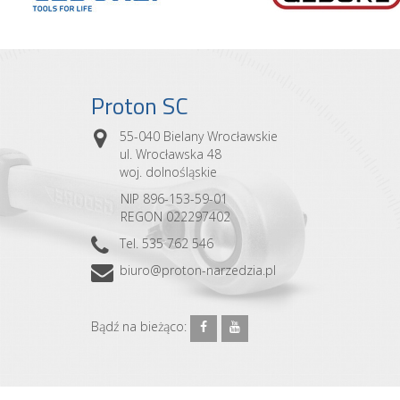
Proton SC
55-040 Bielany Wrocławskie
ul. Wrocławska 48
woj. dolnośląskie
NIP 896-153-59-01
REGON 022297402
Tel. 535 762 546
biuro@proton-narzedzia.pl
Bądź na bieżąco: