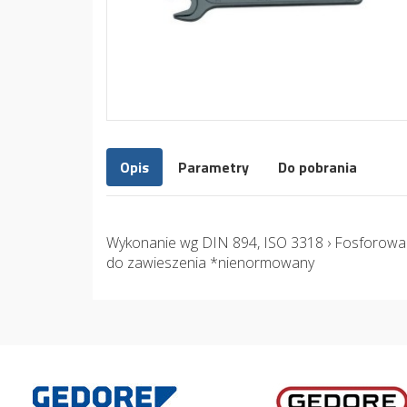
Opis
Parametry
Do pobrania
Wykonanie wg DIN 894, ISO 3318 › Fosforow
do zawieszenia *nienormowany