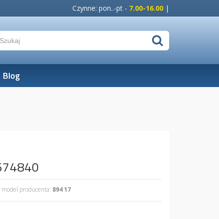
Czynne: pon..-pt -
7.00-16.00
|
Blog
6574840
model producenta:
894 17