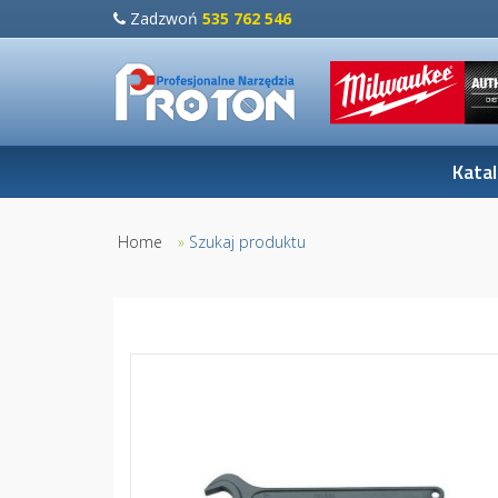
Zadzwoń
535 762 546
Kata
Home
»
Szukaj produktu