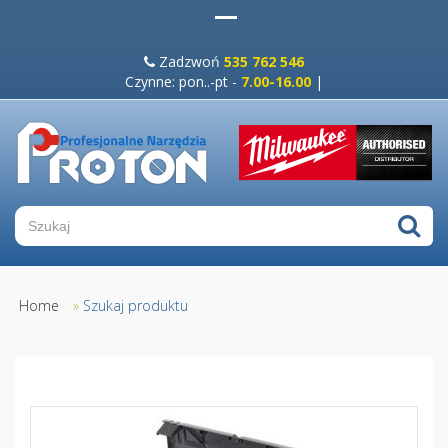
Zadzwoń
535 762 546
Czynne: pon..-pt -
7.00-16.00
|
Home
»
Szukaj produktu