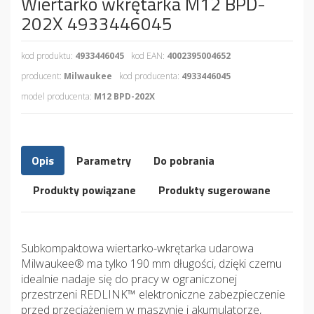
Wiertarko wkrętarka M12 BPD-
202X 4933446045
kod produktu:
4933446045
kod EAN:
4002395004652
producent:
Milwaukee
kod producenta:
4933446045
model producenta:
M12 BPD-202X
Opis
Parametry
Do pobrania
Produkty powiązane
Produkty sugerowane
Subkompaktowa wiertarko-wkrętarka udarowa
Milwaukee® ma tylko 190 mm długości, dzięki czemu
idealnie nadaje się do pracy w ograniczonej
przestrzeni REDLINK™ elektroniczne zabezpieczenie
przed przeciążeniem w maszynie i akumulatorze,