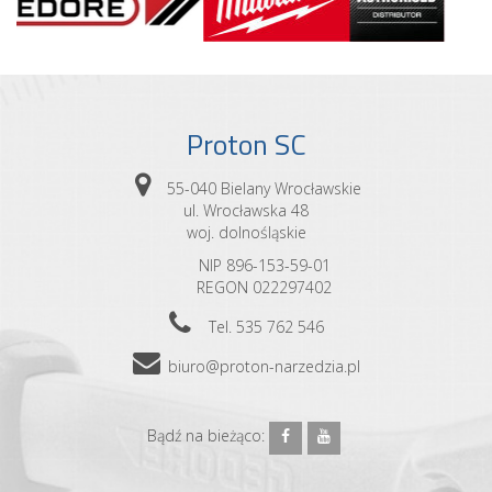
Proton SC
55-040 Bielany Wrocławskie
ul. Wrocławska 48
woj. dolnośląskie
NIP 896-153-59-01
REGON 022297402
Tel. 535 762 546
biuro@proton-narzedzia.pl
Bądź na bieżąco: