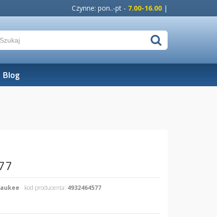
Czynne: pon..-pt -
7.00-16.00
|
Blog
577
waukee
kod producenta:
4932464577