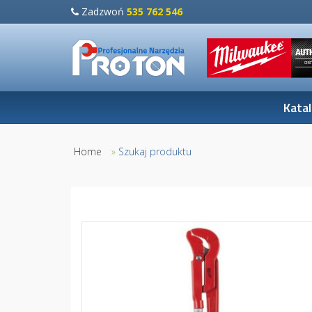
Zadzwoń
535 762 546
Kata
Home
»
Szukaj produktu