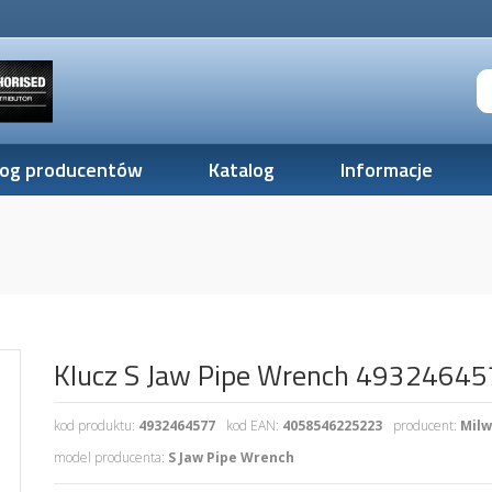
log producentów
Katalog
Informacje
Klucz S Jaw Pipe Wrench 4932464
kod produktu:
4932464577
kod EAN:
4058546225223
producent:
Mil
model producenta:
S Jaw Pipe Wrench