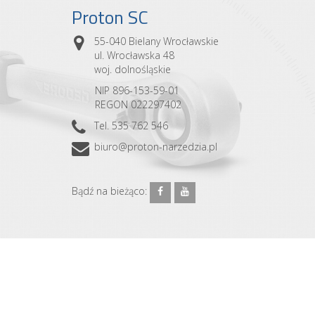
Proton SC
55-040 Bielany Wrocławskie
ul. Wrocławska 48
woj. dolnośląskie
NIP 896-153-59-01
REGON 022297402
Tel. 535 762 546
biuro@proton-narzedzia.pl
Bądź na bieżąco: