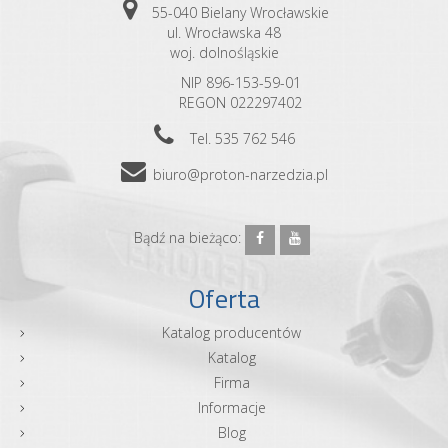
55-040 Bielany Wrocławskie
ul. Wrocławska 48
woj. dolnośląskie
NIP 896-153-59-01
REGON 022297402
Tel. 535 762 546
biuro@proton-narzedzia.pl
Bądź na bieżąco:
Oferta
Katalog producentów
Katalog
Firma
Informacje
Blog