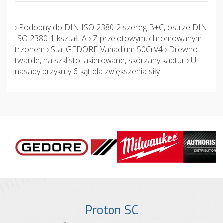
› Podobny do DIN ISO 2380-2 szereg B+C, ostrze DIN
ISO 2380-1 kształt A › Z przelotowym, chromowanym
trzonem › Stal GEDORE-Vanadium 50CrV4 › Drewno
twarde, na szklisto lakierowane, skórzany kaptur › U
nasady przykuty 6-kąt dla zwiększenia siły
Proton SC