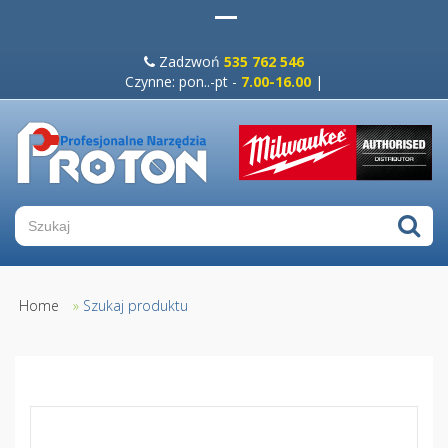
Zadzwoń
535 762 546
Czynne: pon..-pt -
7.00-16.00
|
Home
»
Szukaj produktu