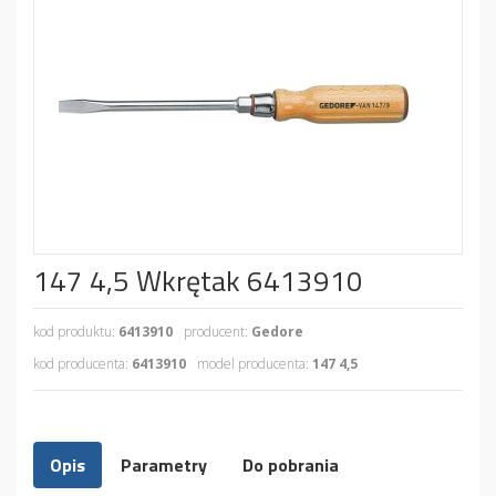
147 4,5 Wkrętak 6413910
kod produktu:
6413910
producent:
Gedore
kod producenta:
6413910
model producenta:
147 4,5
Opis
Parametry
Do pobrania