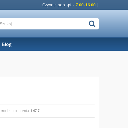
Czynne: pon..-pt -
7.00-16.00
|
Blog
model producenta:
147 7