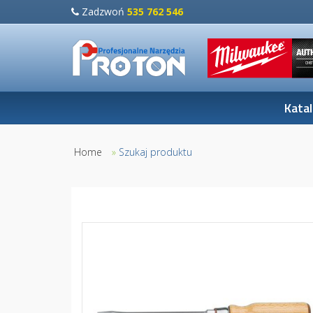
Zadzwoń
535 762 546
Kata
Home
»
Szukaj produktu