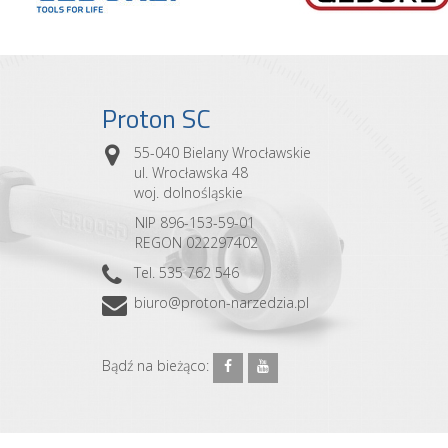
Proton SC
55-040 Bielany Wrocławskie
ul. Wrocławska 48
woj. dolnośląskie
NIP 896-153-59-01
REGON 022297402
Tel. 535 762 546
biuro@proton-narzedzia.pl
Bądź na bieżąco: