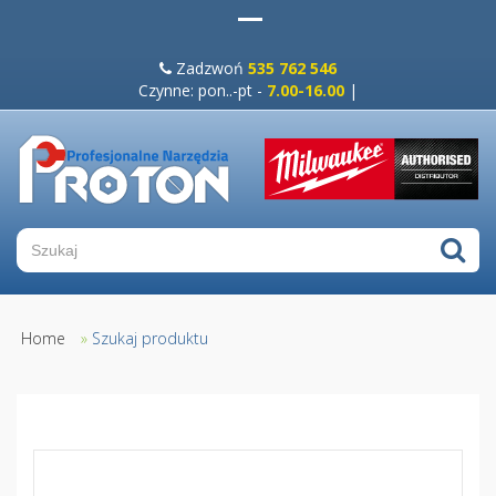
Zadzwoń
535 762 546
Czynne: pon..-pt -
7.00-16.00
|
Home
»
Szukaj produktu