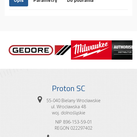
Opis
Parametry
Do pobrania
Proton SC
55-040 Bielany Wrocławskie
ul. Wrocławska 48
woj. dolnośląskie
NIP 896-153-59-01
REGON 022297402