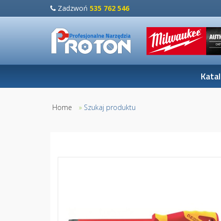
Zadzwoń
535 762 546
Kata
Home
»
Szukaj produktu