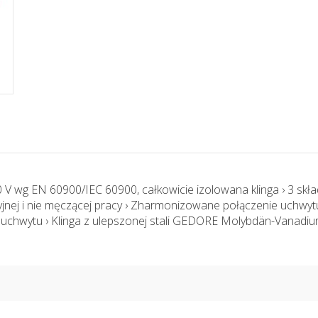
 V wg EN 60900/IEC 60900, całkowicie izolowana klinga › 3 sk
nej i nie męczącej pracy › Zharmonizowane połączenie uchwytu 
uchwytu › Klinga z ulepszonej stali GEDORE Molybdän-Vanadium-