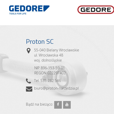
Proton SC
55-040 Bielany Wrocławskie
ul. Wrocławska 48
woj. dolnośląskie
NIP 896-153-59-01
REGON 022297402
Tel. 535 762 546
biuro@proton-narzedzia.pl
Bądź na bieżąco: