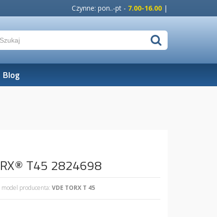
Czynne: pon..-pt -
7.00-16.00
|
Blog
TORX® T45 2824698
model producenta:
VDE TORX T 45