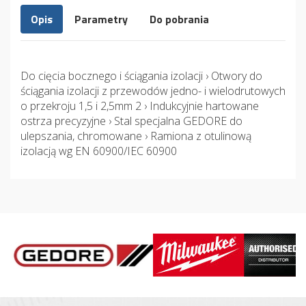
Opis
Parametry
Do pobrania
Do cięcia bocznego i ściągania izolacji › Otwory do
ściągania izolacji z przewodów jedno- i wielodrutowych
o przekroju 1,5 i 2,5mm 2 › Indukcyjnie hartowane
ostrza precyzyjne › Stal specjalna GEDORE do
ulepszania, chromowane › Ramiona z otulinową
izolacją wg EN 60900/IEC 60900