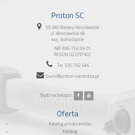
Proton SC
55-040 Bielany Wrocławskie
ul. Wrocławska 48
woj. dolnośląskie
NIP 896-153-59-01
REGON 022297402
Tel. 535 762 546
biuro@proton-narzedzia.pl
Bądź na bieżąco:
Oferta
Katalog producentów
Katalog