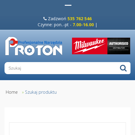
Zadzwoń
535 762 546
Czynne: pon..-pt -
7.00-16.00
|
Home
»
Szukaj produktu