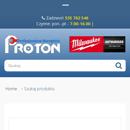
Zadzwoń
535 762 546
Czynne: pon..-pt -
7.00-16.00
|
Home
»
Szukaj produktu