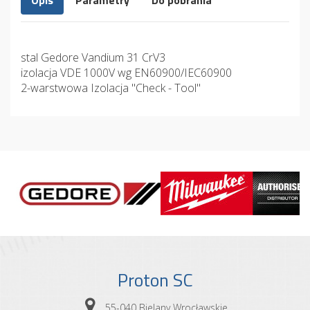
Opis
Parametry
Do pobrania
stal Gedore Vandium 31 CrV3
izolacja VDE 1000V wg EN60900/IEC60900
2-warstwowa Izolacja "Check - Tool"
Proton SC
55-040 Bielany Wrocławskie