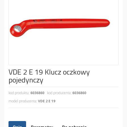
VDE 2 E 19 Klucz oczkowy
pojedynczy
kod produktu:
6036860
kod producenta:
6036860
model producenta:
VDE 2 E 19