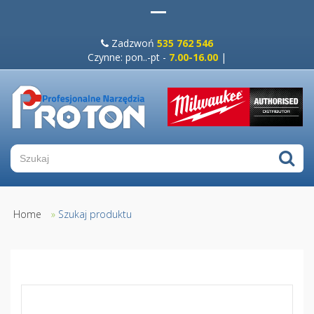
Zadzwoń
535 762 546
Czynne: pon..-pt -
7.00-16.00
|
Home
»
Szukaj produktu