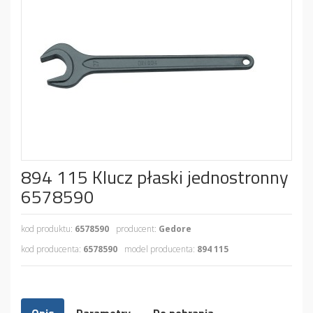
894 115 Klucz płaski jednostronny
6578590
kod produktu:
6578590
producent:
Gedore
kod producenta:
6578590
model producenta:
894 115