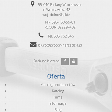
55-040 Bielany Wrocławskie
ul. Wrocławska 48
woj. dolnośląskie
NIP 896-153-59-01
REGON 022297402
Tel. 535 762 546
biuro@proton-narzedzia.pl
Bądź na bieżąco:
Oferta
Katalog producentów
Katalog
Firma
Informacje
Blog