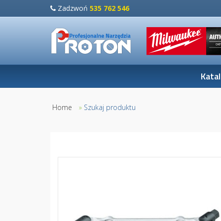
Zadzwoń
535 762 546
Kata
Home
»
Szukaj produktu