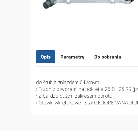
Opis
Parametry
Do pobrania
do śrub z gniazdem 6-kątnym
› Trzon z otworami na pokrętła 26 D i 26 RS 
› Z bardzo dużym zakresem obrotu
› Główki wkrętakowe - stal GEDORE-VANADI