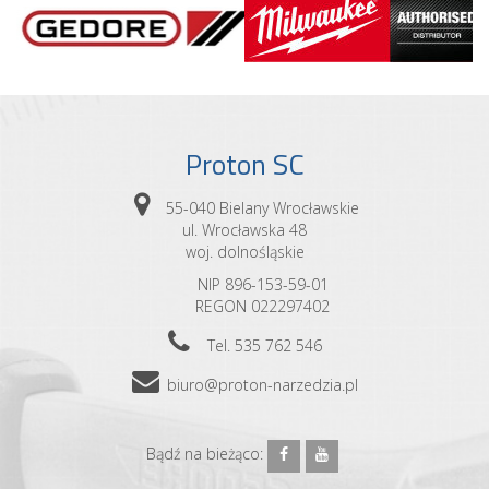
Proton SC
55-040 Bielany Wrocławskie
ul. Wrocławska 48
woj. dolnośląskie
NIP 896-153-59-01
REGON 022297402
Tel. 535 762 546
biuro@proton-narzedzia.pl
Bądź na bieżąco: