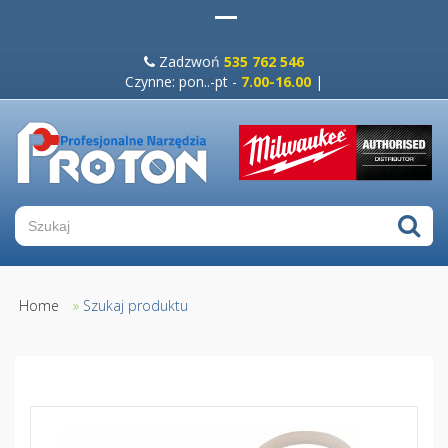
Zadzwoń
535 762 546
Czynne: pon..-pt -
7.00-16.00
|
Home
»
Szukaj produktu