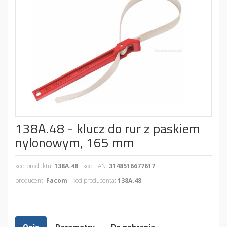
138A.48 - klucz do rur z paskiem
nylonowym, 165 mm
kod produktu:
138A.48
kod EAN:
3148516677617
producent:
Facom
kod producenta:
138A.48