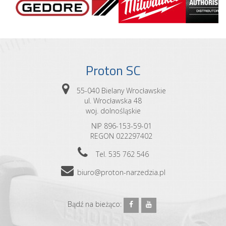
Proton SC
55-040 Bielany Wrocławskie
ul. Wrocławska 48
woj. dolnośląskie
NIP 896-153-59-01
REGON 022297402
Tel. 535 762 546
biuro@proton-narzedzia.pl
Bądź na bieżąco: