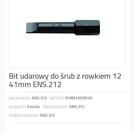
Bit udarowy do śrub z rowkiem 12
41mm ENS.212
kod produktu:
ENS.212
kod EAN:
3148510239163
producent:
Facom
kod producenta:
ENS.212
model producenta:
ENS.212