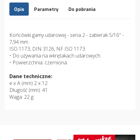
Opis
Parametry
Do pobrania
Końcówki gamy udarowej - seria 2 - zabierak 5/16" -
7,94 mm
ISO 1173, DIN 3126, NF ISO 1173.
• Do używania na wkrętakach udarowych.
• Powierzchnia: czerniona.
Dane techniczne:
e x A (mm) 2 x 12
Długość (mm): 41
Waga: 22 g