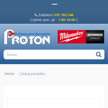
Zadzwoń
535 762 546
Czynne: pon..-pt -
7.00-16.00
|
Home
»
Szukaj produktu