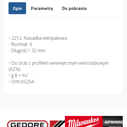
Opis
Parametry
Do pobrania
• 2212: Nasadka wkrętakowa
- Rozmiar: 6
- Długość l: 32 mm
• Do śrub z profilem wewnętrznym wielozębowym
(XZN)
• g 8 = 5⁄16”
• DIN 65254