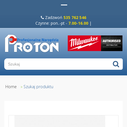
Zadzwoń
535 762 546
Czynne: pon..-pt -
7.00-16.00
|
Home
»
Szukaj produktu