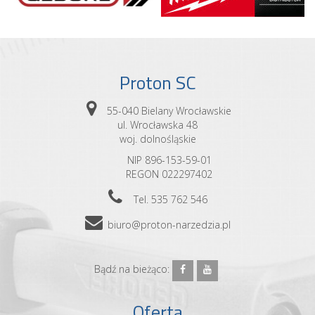
Proton SC
55-040 Bielany Wrocławskie
ul. Wrocławska 48
woj. dolnośląskie
NIP 896-153-59-01
REGON 022297402
Tel. 535 762 546
biuro@proton-narzedzia.pl
Bądź na bieżąco:
Oferta