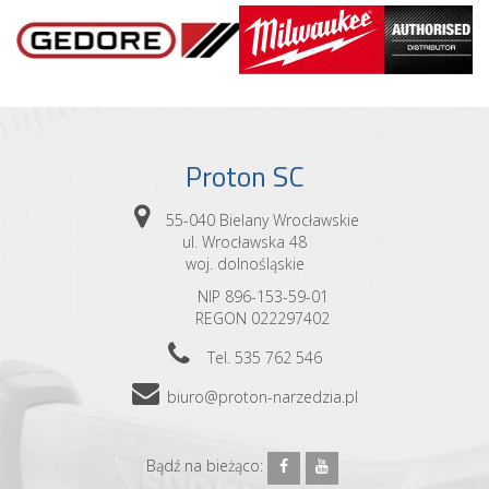
Proton SC
55-040 Bielany Wrocławskie
ul. Wrocławska 48
woj. dolnośląskie
NIP 896-153-59-01
REGON 022297402
Tel. 535 762 546
biuro@proton-narzedzia.pl
Bądź na bieżąco: