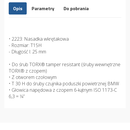
Opis
Parametry
Do pobrania
• 2223: Nasadka wkrętakowa
- Rozmiar: T15H
- Długość l: 25 mm
• Do śrub TORX® tamper resistant (śruby wewnętrzne
TORX® z czopem)
• Z otworem czołowym
• T 30 H do śruby czujnika poduszki powietrznej BMW
• Głowica napędowa z czopem 6-kątnym ISO 1173-C
6,3 = 1⁄4”