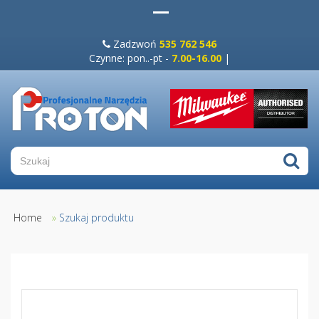
Zadzwoń
535 762 546
Czynne: pon..-pt -
7.00-16.00
|
Home
»
Szukaj produktu