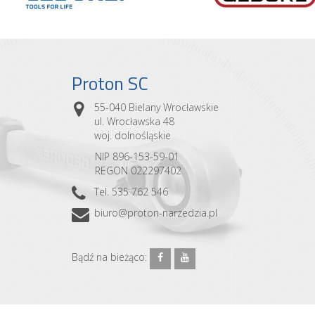
Proton SC
55-040 Bielany Wrocławskie
ul. Wrocławska 48
woj. dolnośląskie
NIP 896-153-59-01
REGON 022297402
Tel. 535 762 546
biuro@proton-narzedzia.pl
Bądź na bieżąco: