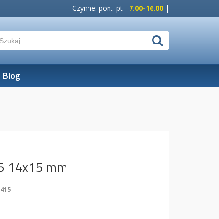
Czynne: pon..-pt -
7.00-16.00
|
Blog
15 14x15 mm
1415