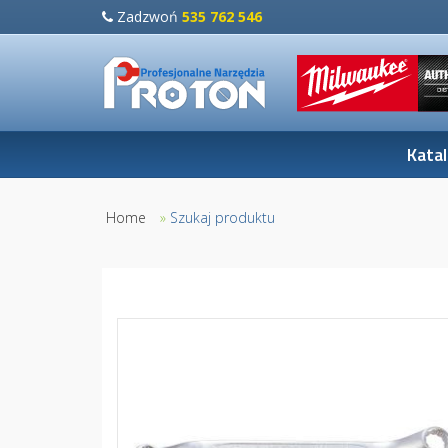
Zadzwoń
535 762 546
Kata
Home
»
Szukaj produktu