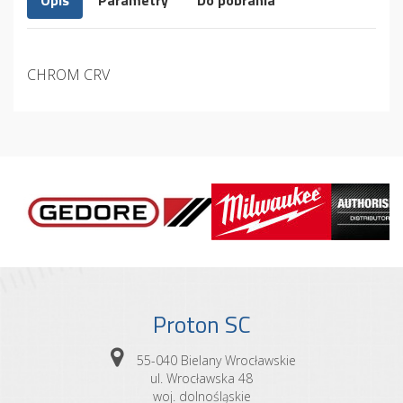
Opis
Parametry
Do pobrania
CHROM CRV
Proton SC
55-040 Bielany Wrocławskie
ul. Wrocławska 48
woj. dolnośląskie