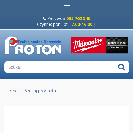
Zadzwoń
535 762 546
Czynne: pon..-pt -
7.00-16.00
|
Home
»
Szukaj produktu